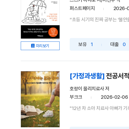
스즈키 하야토 저/이선주 역
퍼스트페이지
2026-
“초등 시기의 진짜 공부는 ‘불안
보유
1
대출
0
미리보기
[가정과생활]
전공서적
호랑이 물리치료사 저
부크크
2026-02-06
"12년 차 소아 치료사 아빠가 기