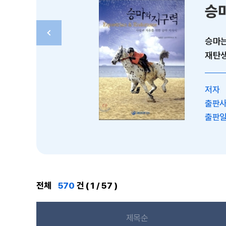
승마와
승마는 말에
저자
출판사
출판일
전체
570
건 ( 1 / 57 )
제목순