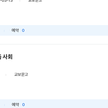
-03-13
교보문고
예약
0
독 사회
교보문고
예약
0