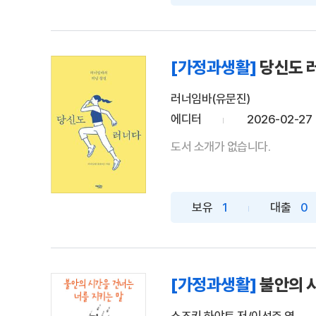
[가정과생활]
당신도 
러너임바(유문진)
에디터
2026-02-27
도서 소개가 없습니다.
보유
1
대출
0
[가정과생활]
불안의 