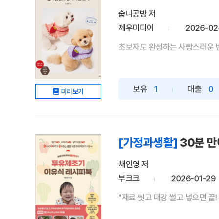
숩니공방 저
제우미디어
2026-02
초보자도 완성하는 사랑스러운 반
보유
1
대출
0
미리보기
[가정과생활]
30분 
채인영 저
부크크
2026-01-29
"재료 씻고 대강 썰고 넣으면 끝