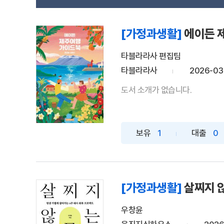
[가정과생활]
에이든 제
타블라라사 편집팀
타블라라사
2026-03
도서 소개가 없습니다.
보유
1
대출
0
[가정과생활]
살찌지 
우창윤