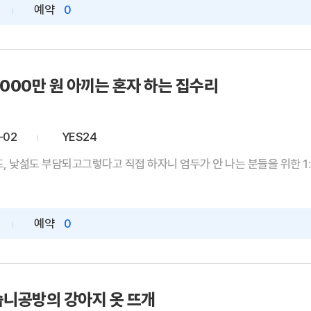
예약
0
3000만 원 아끼는 혼자 하는 집수리
-02
YES24
 낯섦도 부담되고그렇다고 직접 하자니 엄두가 안 나는 분들을 위한 1:1 
예약
0
숩니공방의 강아지 옷 뜨개