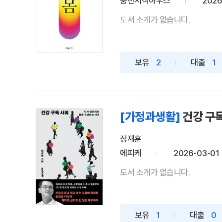
웅진지식하우스
2026
도서 소개가 없습니다.
보유
2
대출
1
[가정과생활]
건강 구
정재훈
에피케
2026-03-01
도서 소개가 없습니다.
보유
1
대출
0