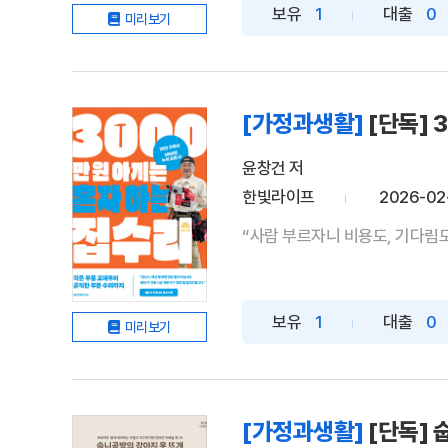
보유
1
대출
0
미리보기
[가정과생활]
[단독] 
윤창건 저
한빛라이프
2026-02
“사람 부르자니 비용도, 기다림도,
보유
1
대출
0
미리보기
[가정과생활]
[단독] 