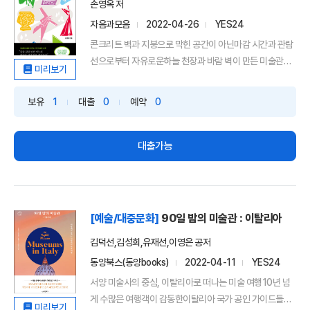
손영옥 저
자음과모음
2022-04-26
YES24
콘크리트 벽과 지붕으로 막힌 공간이 아닌마감 시간과 관람
선으로부터 자유로운하늘 천장과 바람 벽이 만든 미술관은
미리보기
‘거리...
보유
1
대출
0
예약
0
대출가능
[예술/대중문화]
90일 밤의 미술관 : 이탈리아
김덕선,김성희,유재선,이영은 공저
동양북스(동양books)
2022-04-11
YES24
서양 미술사의 중심, 이탈리아로 떠나는 미술 여행10년 넘
게 수많은 여행객이 감동한이탈리아 국가 공인 가이드들의
미리보기