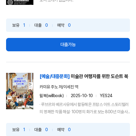
도서 소개가 없습니다.
보유
1
대출
0
예약
0
대출가능
[예술/대중문화]
미술관 여행자를 위한 도슨트 북
카미유 주노 저/이세진 역
윌북(willbook)
2025-10-10
YES24
· 루브르와 베르사유에서 활동해온 프랑스 아트 스토리텔러
의 명쾌한 작품 해설· 100명의 화가로 보는 800년 미술사...
보유
1
대출
0
예약
0