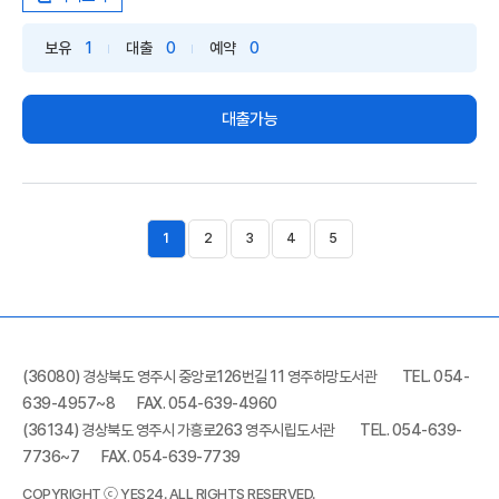
현지...
보유
1
대출
0
예약
0
대출가능
1
2
3
4
5
(36080) 경상북도 영주시 중앙로126번길 11 영주하망도서관
TEL. 054-
639-4957~8
FAX. 054-639-4960
(36134) 경상북도 영주시 가흥로263 영주시립도서관
TEL. 054-639-
7736~7
FAX. 054-639-7739
COPYRIGHT ⓒ YES24. ALL RIGHTS RESERVED.