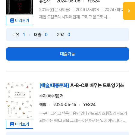
유선사
2024-06-05
YES24
2015 〈검은 사제들〉 ｜ 2019 〈사바하〉 ｜ 2024 〈파묘〉 장
재현 오컬트의 시작과 현재, 그리고 앞으로 나...
미리보기
보유
1
대출
0
예약
0
대출가능
[예술/대중문화]
A-B-C로 배우는 드로잉 기초
수지(허수정) 저
책밥
2024-05-15
YES24
누구나 그리고 싶은 마음만 있다면드로잉 초행길의 지도가
되어주는 책!!그림을 그리는 것은 어려운 일이 아닙니다. 무
미리보기
언...