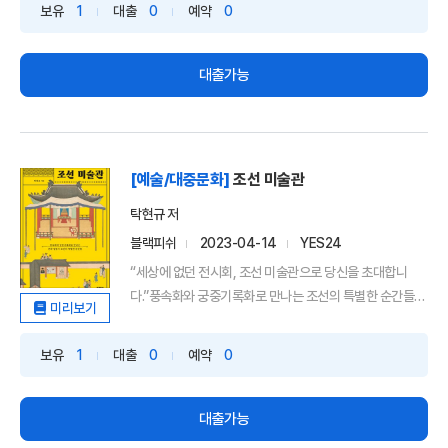
보유
1
대출
0
예약
0
대출가능
[예술/대중문화]
조선 미술관
탁현규 저
블랙피쉬
2023-04-14
YES24
“세상에 없던 전시회, 조선 미술관으로 당신을 초대합니
다.”풍속화와 궁중기록화로 만나는 조선의 특별한 순간들문
미리보기
화 절정...
보유
1
대출
0
예약
0
대출가능