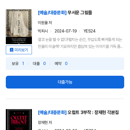
[예술/대중문화]
무서운 그림들
이원율 저
빅피시
2024-07-19
YES24
결코 눈을 뗄 수 없다!펼치는 순간, 무섭도록 빠져들게 되는
전율의 미술책! 기묘하지만 흡입력 있는 이야기를 가득 품...
미리보기
보유
1
대출
0
예약
0
대출가능
[예술/대중문화]
오컬트 3부작 : 장재현 각본집
장재현 저