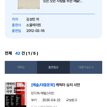
있는 모든 사람을 위한 예술!
사진의 기본에서 다시 되돌아보고
시작하게 해주는 사진 개
저자
김성민 저
출판사
소울메이트
출판일
2012-03-16
전체
42
건 ( 1 / 5 )
제목순
출판일순
대출가능도서
[예술/대중문화]
캐릭터 심리 사전
린다 N. 에델스타인
부키
2026-04-22
교보문고