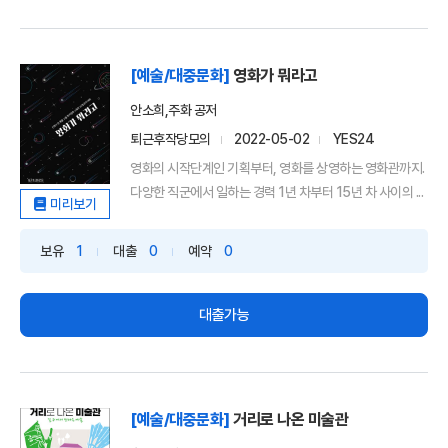
[예술/대중문화]
영화가 뭐라고
안소희,주화 공저
퇴근후작당모의
2022-05-02
YES24
영화의 시작단계인 기획부터, 영화를 상영하는 영화관까지.
다양한 직군에서 일하는 경력 1년 차부터 15년 차 사이의 ...
미리보기
보유
1
대출
0
예약
0
대출가능
[예술/대중문화]
거리로 나온 미술관