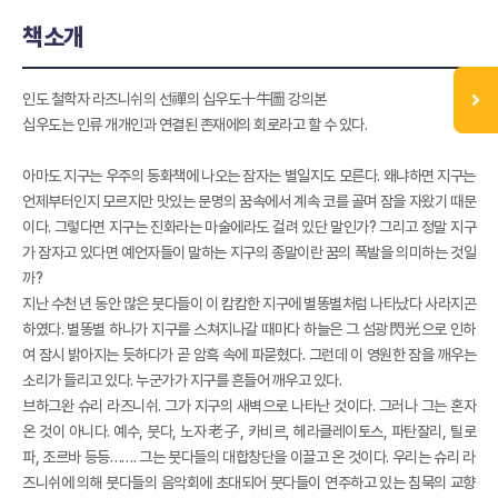
책소개
인도 철학자 라즈니쉬의 선禪의 십우도十牛圖 강의본
십우도는 인류 개개인과 연결된 존재에의 회로라고 할 수 있다.
아마도 지구는 우주의 동화책에 나오는 잠자는 별일지도 모른다. 왜냐하면 지구는
언제부터인지 모르지만 맛있는 문명의 꿈속에서 계속 코를 골며 잠을 자왔기 때문
이다. 그렇다면 지구는 진화라는 마술에라도 걸려 있단 말인가? 그리고 정말 지구
가 잠자고 있다면 예언자들이 말하는 지구의 종말이란 꿈의 폭발을 의미하는 것일
까?
지난 수천 년 동안 많은 붓다들이 이 캄캄한 지구에 별똥별처럼 나타났다 사라지곤
하였다. 별똥별 하나가 지구를 스쳐지나갈 때마다 하늘은 그 섬광閃光으로 인하
여 잠시 밝아지는 듯하다가 곧 암흑 속에 파묻혔다. 그런데 이 영원한 잠을 깨우는
소리가 들리고 있다. 누군가가 지구를 흔들어 깨우고 있다.
브하그완 슈리 라즈니쉬. 그가 지구의 새벽으로 나타난 것이다. 그러나 그는 혼자
온 것이 아니다. 예수, 붓다, 노자老子, 카비르, 헤라클레이토스, 파탄잘리, 틸로
파, 조르바 등등……. 그는 붓다들의 대합창단을 이끌고 온 것이다. 우리는 슈리 라
즈니쉬에 의해 붓다들의 음악회에 초대되어 붓다들이 연주하고 있는 침묵의 교향