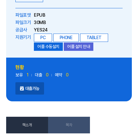
파일포맷
EPUB
파일크기
30MB
공급사
YES24
지원기기
PC
PHONE
TABLET
어플 수동설치
어플 설치 안내
현황
보유
1
대출
0
예약
0
대출가능
책소개
목차