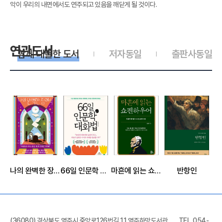
악이 우리의 내면에서도 연주되고 있음을 깨닫게 될 것이다.
연관도서
함께 대출한 도서
저자동일
출판사동일
나의 완벽한 장례식
66일 인문학 대화법
마흔에 읽는 쇼펜하우어
반항인
(36080) 경상북도 영주시 중앙로126번길 11 영주하망도서관
TEL. 054-