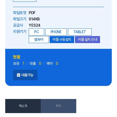
파일포맷
PDF
파일크기
914KB
공급사
YES24
지원기기
PC
PHONE
TABLET
웹뷰어
어플 수동설치
어플 설치 안내
현황
보유
1
대출
0
예약
0
대출가능
책소개
목차