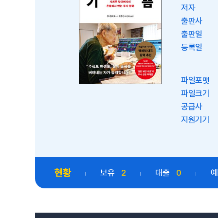
저자
출판사
출판일
등록일
파일포맷
파일크기
공급사
지원기기
현황
보유
2
대출
0