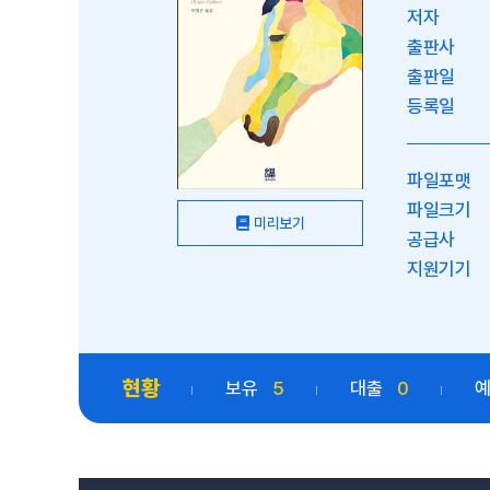
저자
출판사
출판일
등록일
파일포맷
파일크기
미리보기
공급사
지원기기
현황
보유
5
대출
0